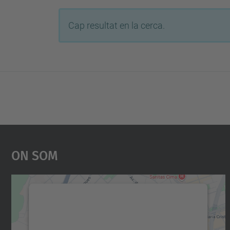
Cap resultat en la cerca.
On Som
Necessitem el vostre consentiment
per carregar el servei Google Maps!