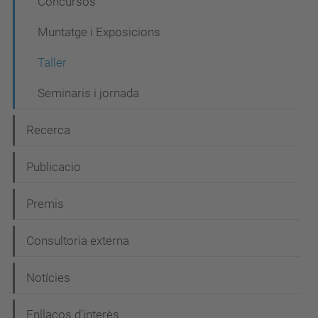
Concursos
a
Muntatge i Exposicions
c
i
Taller
ó
Seminaris i jornada
Recerca
Publicacio
Premis
Consultoria externa
Notícies
Enllaços d’interès