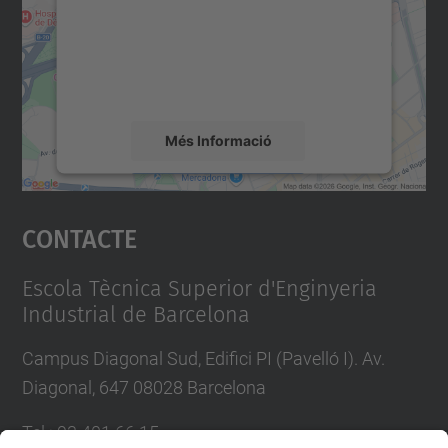
Utilitzem un servei de tercers per incrustar
contingut del mapa que pugui recollir dades
sobre la vostra activitat. Reviseu-ne els
detalls i accepteu el servei per veure el
mapa.
Més Informació
Accepta
Contacte
powered by
Usercentrics Consent
Management Platform
Escola Tècnica Superior d'Enginyeria
Industrial de Barcelona
Campus Diagonal Sud, Edifici PI (Pavelló I). Av.
Diagonal, 647 08028 Barcelona
Tel.
:
93 401 66 15