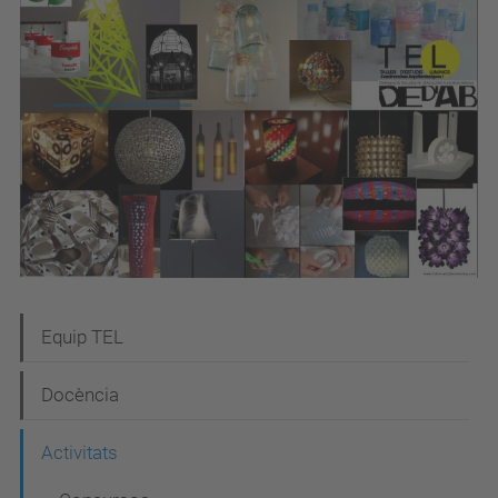
N
Equip TEL
a
Docència
v
e
Activitats
g