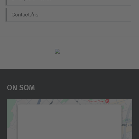
Contacta'ns
On Som
Necessitem el vostre
consentiment per carregar el
servei Google Maps!