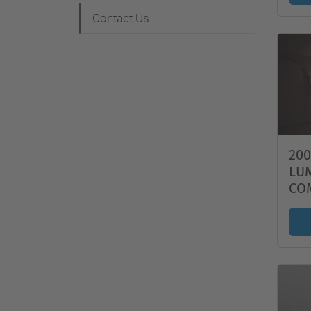
Contact Us
200
LU
CO