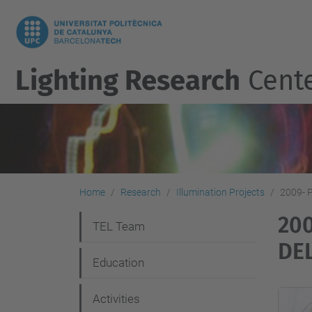
Lighting Research
Cent
Home
Research
Illumination Projects
2009-
20
N
TEL Team
DE
a
Education
v
i
Activities