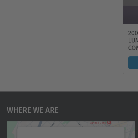
200
LU
CO
Where We Are
We need your consent to load the