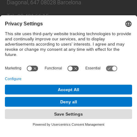
Diagonal, 647 08028 Barcelona
Tel.
:
93 401 66 15
E-mail
:
escola.etseib@upc.edu
Directory UPC
Contact form
© UPC
Lighting Research Center.
Powered by
Site Map
Accessibility
Disclaimer
Privacy Settings