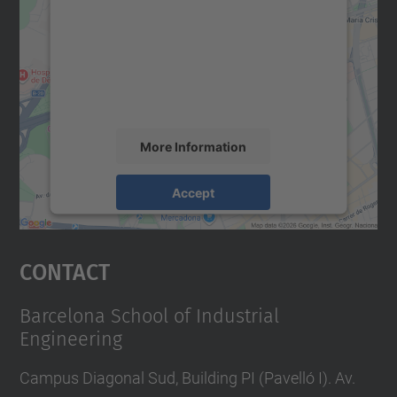
Google Maps service!
We use a third party service to embed map
content that may collect data about your
activity. Please review the details and
accept the service to see this map.
More Information
Accept
powered by
Usercentrics Consent
Management Platform
Contact
Barcelona School of Industrial
Engineering
Campus Diagonal Sud, Building PI (Pavelló I). Av.