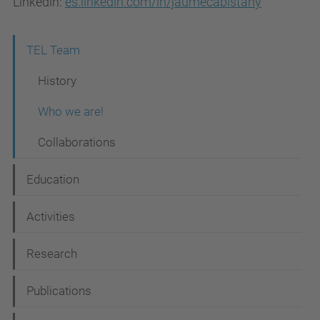
Linkedin:
es.linkedin.com/in/jaumecabistany
N
TEL Team
a
History
v
Who we are!
i
Collaborations
g
a
Education
t
i
Activities
o
Research
n
Publications