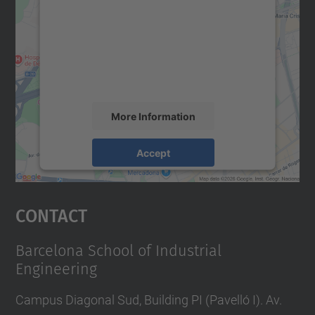
Google Maps service!
We use a third party service to embed map
content that may collect data about your
activity. Please review the details and
accept the service to see this map.
More Information
Accept
powered by
Usercentrics Consent
Management Platform
Contact
Barcelona School of Industrial
Engineering
Campus Diagonal Sud, Building PI (Pavelló I). Av.