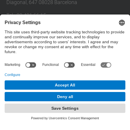
Diagonal, 647 08028 Barcelona
Tel.
:
93 401 66 15
E-mail
:
escola.etseib@upc.edu
Directory UPC
Contact form
© UPC
Lighting Research Center.
Powered by
Site Map
Accessibility
Disclaimer
Privacy Settings