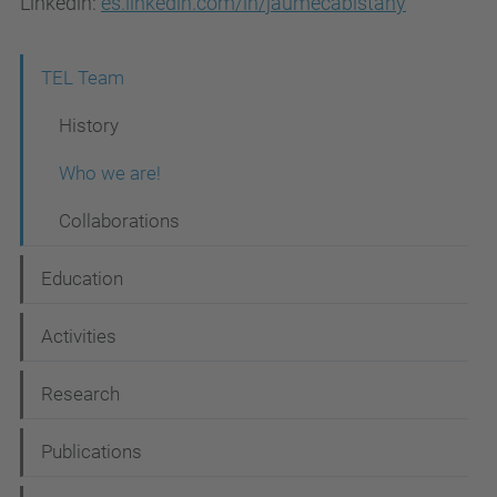
Linkedin:
es.linkedin.com/in/jaumecabistany
N
TEL Team
a
History
v
Who we are!
i
Collaborations
g
a
Education
t
i
Activities
o
Research
n
Publications