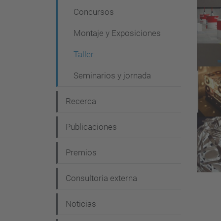
g
Concursos
a
Montaje y Exposiciones
c
i
Taller
ó
Seminarios y jornada
n
Recerca
Publicaciones
Premios
Consultoria externa
Noticias