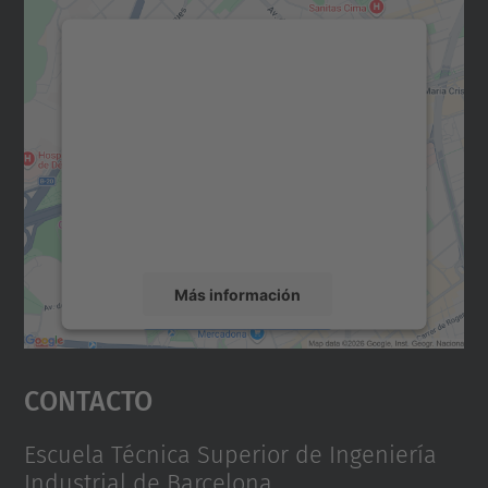
Necesitamos su consentimiento
para cargar el servicio Google
Maps.
Utilizamos un servicio de terceros para
incrustar contenido de mapas que puede
recopilar datos sobre su actividad. Le
rogamos que revise los detalles y acepte el
servicio para ver este mapa.
Más información
Aceptar
Contacto
powered by
Usercentrics Consent
Management Platform
Escuela Técnica Superior de Ingeniería
Industrial de Barcelona