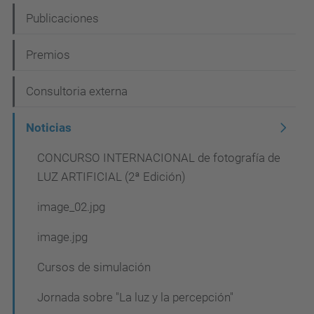
c
Publicaciones
i
Premios
ó
n
Consultoria externa
Noticias
CONCURSO INTERNACIONAL de fotografía de
LUZ ARTIFICIAL (2ª Edición)
image_02.jpg
image.jpg
Cursos de simulación
Jornada sobre "La luz y la percepción"