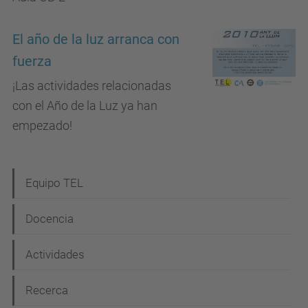
El año de la luz arranca con
fuerza
¡Las actividades relacionadas
con el Año de la Luz ya han
empezado!
N
Equipo TEL
a
Docencia
v
e
Actividades
g
Recerca
a