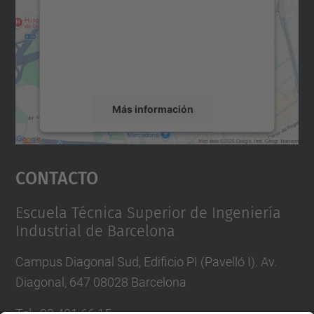
Utilizamos un servicio de terceros para
incrustar contenido de mapas que puede
recopilar datos sobre su actividad. Le
rogamos que revise los detalles y acepte el
servicio para ver este mapa.
Más información
Aceptar
Contacto
powered by
Usercentrics Consent
Management Platform
Escuela Técnica Superior de Ingeniería
Industrial de Barcelona
Campus Diagonal Sud, Edificio PI (Pavelló I). Av.
Diagonal, 647 08028 Barcelona
Tel.
:
93 401 66 15