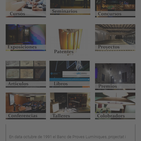
En data octubre de 1991 el Banc de Proves Lumíniques, projectat i