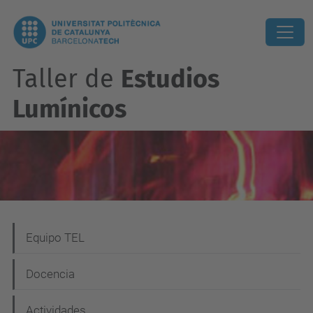
Taller de
Estudios
Lumínicos
N
Equipo TEL
a
Docencia
v
e
Actividades