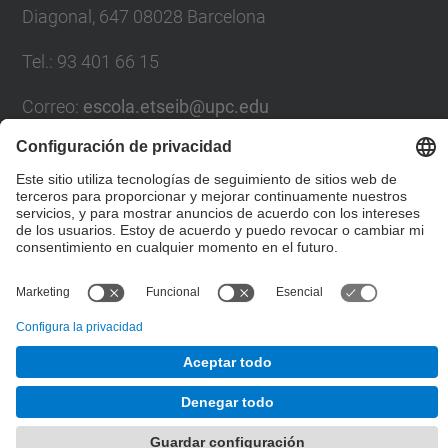
Diagonal, 647 08028 Barcelona
Tel.
:
93 401 66 15
Correo
:
escola.etseib@upc.edu
Directorio UPC
Formulario de contacto
© UPC
Taller de Estudios Lumínicos.
Desarrollado con
Mapa del Sitio
Accesibilidad
Aviso legal
Configuración de privacidad