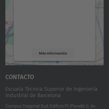
Necesitamos su consentimiento
para cargar el servicio Google
Maps.
Utilizamos un servicio de terceros para
incrustar contenido de mapas que puede
recopilar datos sobre su actividad. Le
rogamos que revise los detalles y acepte el
servicio para ver este mapa.
Más información
Aceptar
Contacto
powered by
Usercentrics Consent
Management Platform
Escuela Técnica Superior de Ingeniería
Industrial de Barcelona
Campus Diagonal Sud, Edificio PI (Pavelló I). Av.