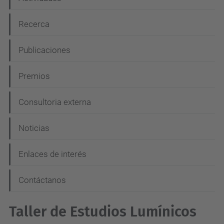
g
Recerca
a
c
Publicaciones
i
Premios
ó
n
Consultoria externa
Noticias
Enlaces de interés
Contáctanos
Taller de Estudios Lumínicos