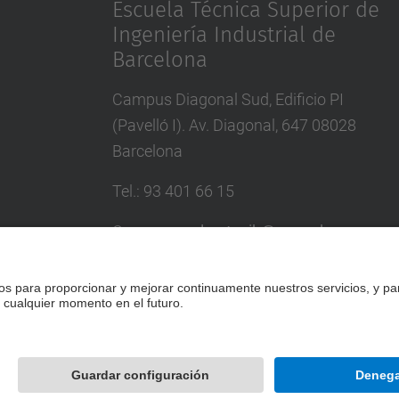
Escuela Técnica Superior de
Ingeniería Industrial de
Barcelona
Campus Diagonal Sud, Edificio PI
(Pavelló I). Av. Diagonal, 647 08028
Barcelona
Tel.
:
93 401 66 15
Correo
:
escola.etseib@upc.edu
Directorio UPC
Formulario de contacto
Desarrollado con
Mapa del Sitio