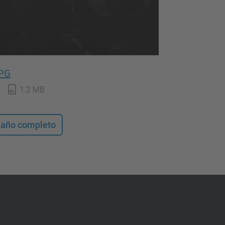
JPG
1.2 MB
maño completo