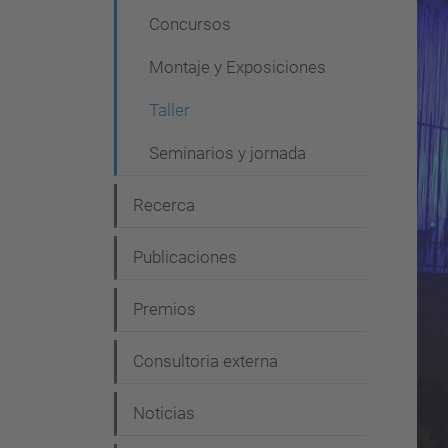
g
Concursos
a
Montaje y Exposiciones
c
i
Taller
ó
Seminarios y jornada
n
Recerca
Publicaciones
Premios
Consultoria externa
Noticias