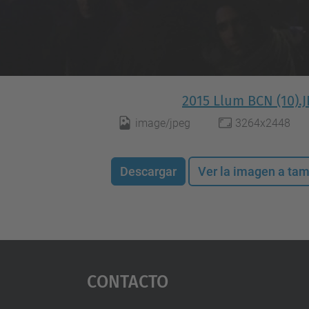
2015 Llum BCN (10).
image/jpeg
3264x2448
Descargar
Ver la imagen a ta
Contacto