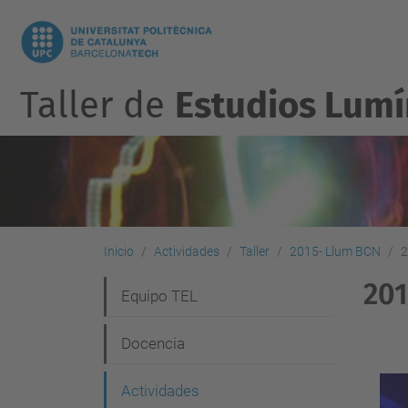
Taller de
Estudios Lumí
Inicio
Actividades
Taller
2015- Llum BCN
2
201
N
Equipo TEL
a
Docencia
v
e
Actividades