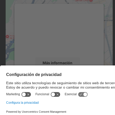
Necesitamos su consentimiento
para cargar el servicio Google Maps.
Utilizamos un servicio de terceros para
incrustar contenido de mapas que puede
recopilar datos sobre su actividad. Le
rogamos que revise los detalles y acepte el
servicio para ver este mapa.
Más información
Aceptar
powered by
Usercentrics Consent
Management Platform
© UPC
Taller de Estudios Lumínicos.