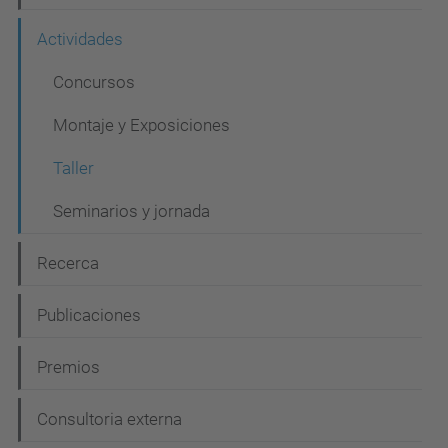
v
e
Actividades
g
Concursos
a
Montaje y Exposiciones
c
i
Taller
ó
Seminarios y jornada
n
Recerca
Publicaciones
Premios
Consultoria externa