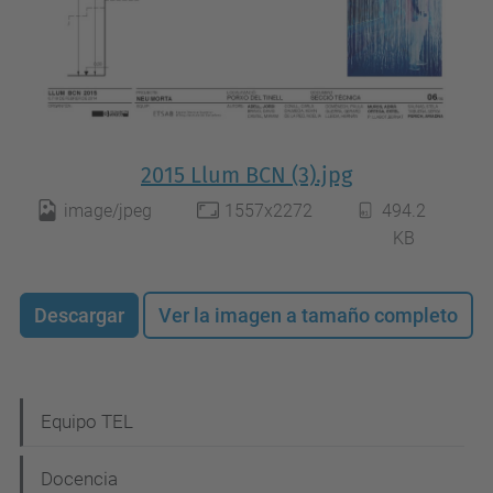
2015 Llum BCN (3).jpg
image/jpeg
1557x2272
494.2
KB
Descargar
Ver la imagen a tamaño completo
N
Equipo TEL
a
Docencia