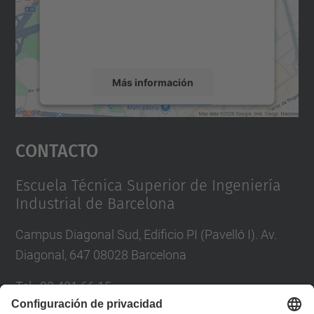
incrustar contenido de mapas que puede
recopilar datos sobre su actividad. Le
rogamos que revise los detalles y acepte el
servicio para ver este mapa.
Más información
Aceptar
Contacto
powered by
Usercentrics Consent
Management Platform
Escuela Técnica Superior de Ingeniería
Industrial de Barcelona
Campus Diagonal Sud, Edificio PI (Pavelló I). Av.
Diagonal, 647 08028 Barcelona
Tel.
:
93 401 66 15