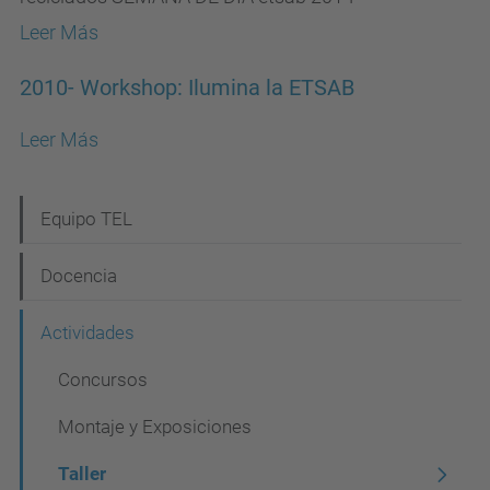
Leer Más
2010- Workshop: Ilumina la ETSAB
Leer Más
N
Equipo TEL
a
Docencia
v
e
Actividades
g
Concursos
a
Montaje y Exposiciones
c
i
Taller