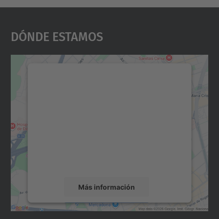
Dónde Estamos
Necesitamos su consentimiento
para cargar el servicio Google
Maps.
Utilizamos un servicio de terceros para
incrustar contenido de mapas que puede
recopilar datos sobre su actividad. Le
rogamos que revise los detalles y acepte el
servicio para ver este mapa.
Más información
Aceptar