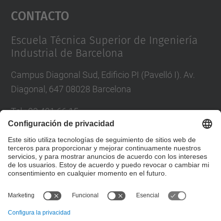
Contacto
powered by
Usercentrics Consent
Management Platform
Escuela Técnica Superior de Ingeniería
Industrial de Barcelona
Campus Diagonal Sud, Edificio PI (Pavelló I). Av.
Diagonal, 647 08028 Barcelona
Tel.
:
93 401 66 15
Correo
:
escola.etseib@upc.edu
Directorio UPC
Formulario de contacto