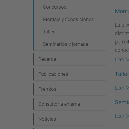
g
Concursos
Monta
a
Montaje y Exposiciones
c
La div
i
Taller
distin
ó
permit
Seminarios y jornada
conoc
n
Recerca
Leer 
Talle
Publicaciones
Leer 
Premios
Semin
Consultoria externa
Leer 
Noticias