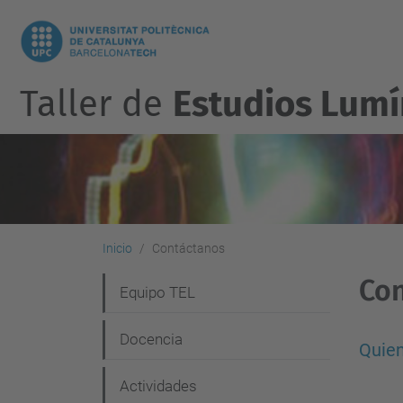
Taller de
Estudios Lumí
Inicio
Contáctanos
Co
N
Equipo TEL
a
Docencia
v
Quie
e
Actividades