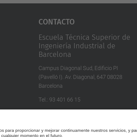
Contacto
Escuela Técnica Superior de
Ingeniería Industrial de
Barcelona
Campus Diagonal Sud, Edificio PI
(Pavelló I). Av. Diagonal, 647 08028
Barcelona
Tel.
:
93 401 66 15
Correo
:
escola.etseib@upc.edu
Directorio UPC