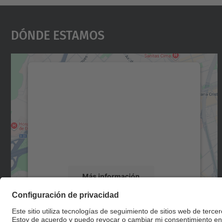
Dónde Estamos
Necesitamos su consentimiento
para cargar el servicio Google Maps.
Utilizamos un servicio de terceros para
incrustar contenido de mapas que puede
recopilar datos sobre su actividad. Le
rogamos que revise los detalles y acepte el
servicio para ver este mapa.
Más información
Aceptar
powered by
Usercentrics Consent