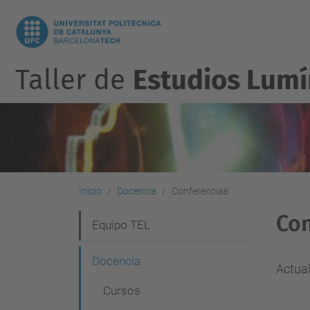
Taller de
Estudios Lumí
Inicio
Docencia
Conferencias
Con
N
Equipo TEL
a
Docencia
v
Actua
Cursos
e