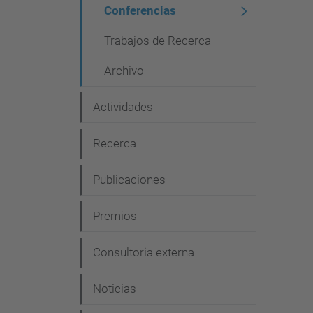
g
Conferencias
a
Trabajos de Recerca
c
Archivo
i
ó
Actividades
n
Recerca
Publicaciones
Premios
Consultoria externa
Noticias