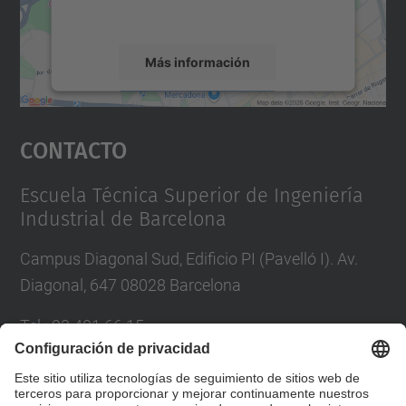
servicio para ver este mapa.
Más información
Aceptar
Contacto
powered by
Usercentrics Consent
Management Platform
Escuela Técnica Superior de Ingeniería
Industrial de Barcelona
Campus Diagonal Sud, Edificio PI (Pavelló I). Av.
Diagonal, 647 08028 Barcelona
Tel.
:
93 401 66 15
Correo
:
escola.etseib@upc.edu