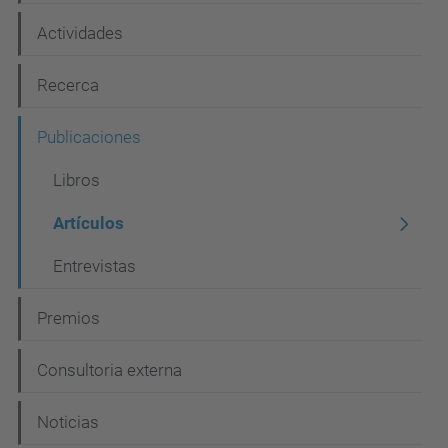
e
Actividades
g
Recerca
a
c
Publicaciones
i
Libros
ó
Artículos
n
Entrevistas
Premios
Consultoria externa
Noticias