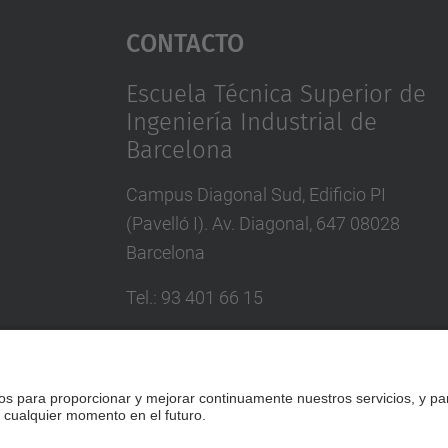
Contacto
Escuela Técnica Superior de
Ingeniería Industrial de
Barcelona
Campus Diagonal Sud, Edificio PI
(Pavelló I). Av. Diagonal, 647 08028
Barcelona
Tel.
:
93 401 66 15
Correo
:
escola.etseib@upc.edu
Directorio UPC
Formulario de contacto