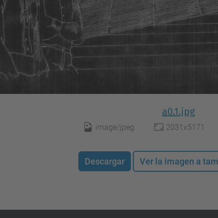
a0.1.jpg
image/jpeg
2031x5171
Descargar
Ver la imagen a ta