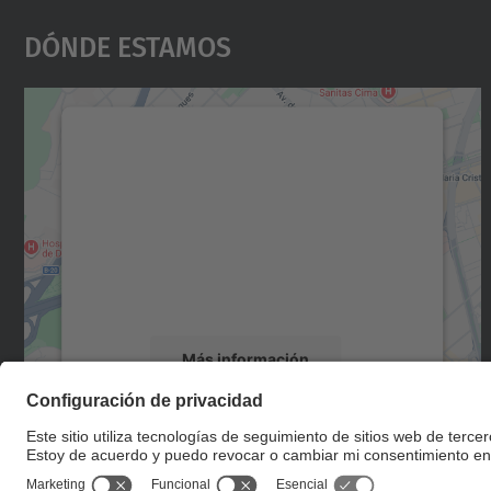
Dónde Estamos
Necesitamos su consentimiento
para cargar el servicio Google Maps.
Utilizamos un servicio de terceros para
incrustar contenido de mapas que puede
recopilar datos sobre su actividad. Le
rogamos que revise los detalles y acepte el
servicio para ver este mapa.
Más información
Aceptar
powered by
Usercentrics Consent
Management Platform