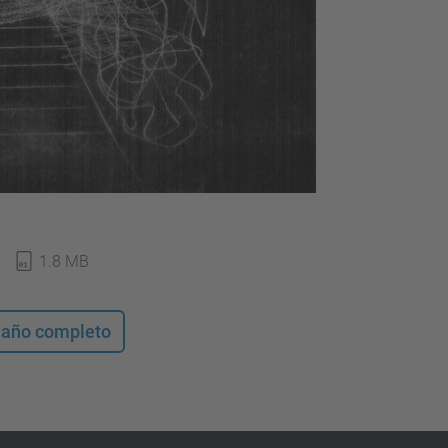
1.8 MB
maño completo