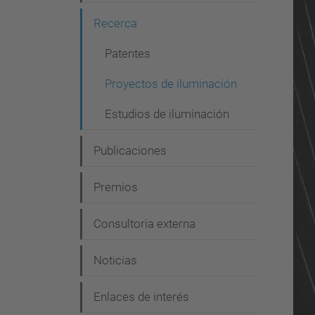
g
Recerca
a
c
Patentes
i
Proyectos de iluminación
ó
Estudios de iluminación
n
Publicaciones
Premios
Consultoria externa
Noticias
Enlaces de interés