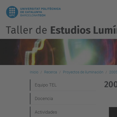
Taller de
Estudios Lumí
Inicio
Recerca
Proyectos de iluminación
200
20
N
Equipo TEL
a
Docencia
v
e
Actividades