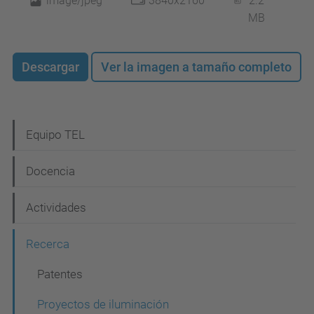
image/jpeg
3840x2160
2.2
MB
Descargar
Ver la imagen a tamaño completo
N
Equipo TEL
a
Docencia
v
e
Actividades
g
Recerca
a
c
Patentes
i
Proyectos de iluminación