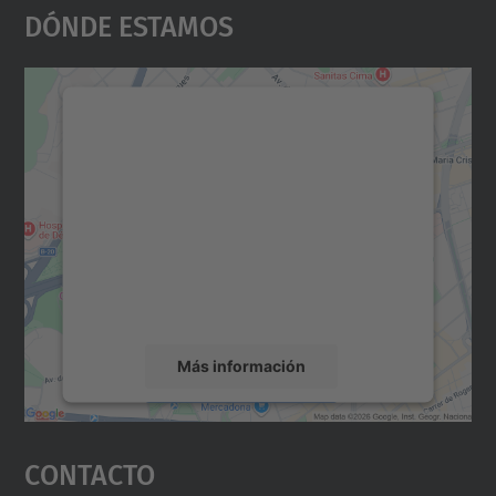
Dónde Estamos
Necesitamos su consentimiento
para cargar el servicio Google
Maps.
Utilizamos un servicio de terceros para
incrustar contenido de mapas que puede
recopilar datos sobre su actividad. Le
rogamos que revise los detalles y acepte el
servicio para ver este mapa.
Más información
Aceptar
Contacto
powered by
Usercentrics Consent
Management Platform