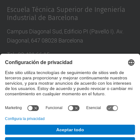
Escuela Técnica Superior de Ingeniería
Industrial de Barcelona
Campus Diagonal Sud, Edificio PI (Pavelló I). Av.
Diagonal, 647 08028 Barcelona
Tel.
:
93 401 66 15
Correo
:
escola.etseib@upc.edu
Directorio UPC
Formulario de contacto
© UPC
Taller de Estudios Lumínicos.