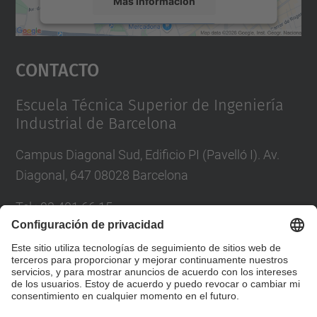
Más información
Aceptar
Contacto
powered by
Usercentrics Consent
Management Platform
Escuela Técnica Superior de Ingeniería
Industrial de Barcelona
Campus Diagonal Sud, Edificio PI (Pavelló I). Av.
Diagonal, 647 08028 Barcelona
Tel.
:
93 401 66 15
Correo
:
escola.etseib@upc.edu
Directorio UPC
Formulario de contacto