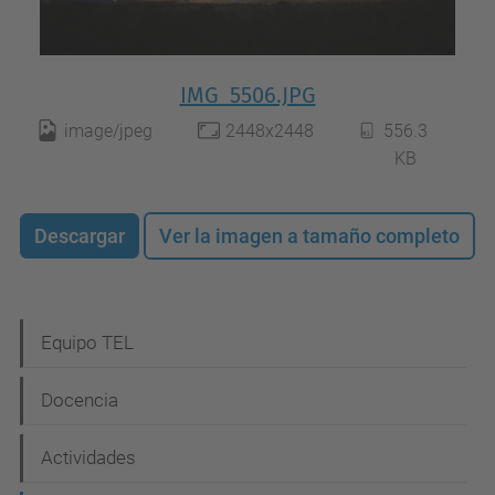
IMG_5506.JPG
image/jpeg
2448x2448
556.3
KB
Descargar
Ver la imagen a tamaño completo
N
Equipo TEL
a
Docencia
v
e
Actividades