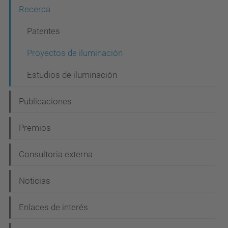
g
Recerca
a
c
Patentes
i
Proyectos de iluminación
ó
Estudios de iluminación
n
Publicaciones
Premios
Consultoria externa
Noticias
Enlaces de interés