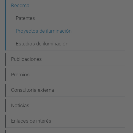
g
Recerca
a
c
Patentes
i
Proyectos de iluminación
ó
Estudios de iluminación
n
Publicaciones
Premios
Consultoria externa
Noticias
Enlaces de interés