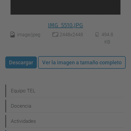
IMG_5510.JPG
image/jpeg
2448x2448
494.8
KB
Descargar
Ver la imagen a tamaño completo
N
Equipo TEL
a
Docencia
v
e
Actividades