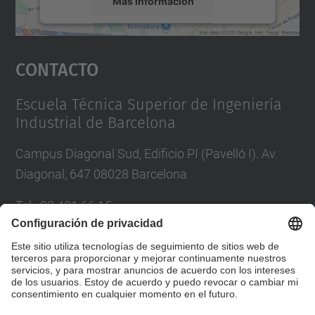
Más información
Aceptar
Contacto
powered by
Usercentrics Consent
Management Platform
Escuela Técnica Superior de Ingeniería
Industrial de Barcelona
Campus Diagonal Sud, Edificio PI (Pavelló I). Av.
Diagonal, 647 08028 Barcelona
Tel.
:
93 401 66 15
Correo
:
escola.etseib@upc.edu
Directorio UPC
Formulario de contacto