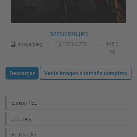
DSCN0878.JPG
image/jpeg
1704x2272
915.0
KB
Descargar
Ver la imagen a tamaño completo
N
Equipo TEL
a
Docencia
v
e
Actividades