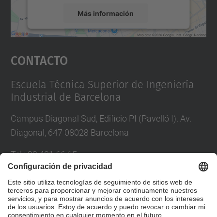
Más información
Aceptar
Contacto
powered by
Usercentrics Consent
Management Platform
Escuela Técnica Superior de Ingeniería
Industrial de Barcelona
Campus Diagonal Sud, Edificio PI (Pavelló I). Av.
Diagonal, 647 08028 Barcelona
Tel.
:
93 401 66 15
Correo
:
escola.etseib@upc.edu
Directorio UPC