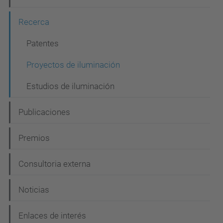
g
Recerca
a
c
Patentes
i
Proyectos de iluminación
ó
Estudios de iluminación
n
Publicaciones
Premios
Consultoria externa
Noticias
Enlaces de interés