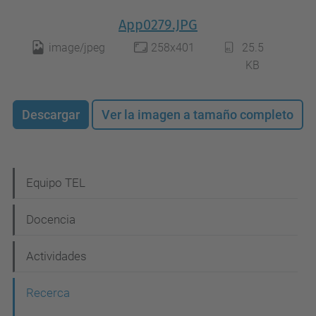
App0279.JPG
image/jpeg
258x401
25.5
KB
Descargar
Ver la imagen a tamaño completo
N
Equipo TEL
a
Docencia
v
e
Actividades
g
Recerca
a