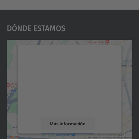
Dónde Estamos
Necesitamos su consentimiento
para cargar el servicio Google
Maps.
Utilizamos un servicio de terceros para
incrustar contenido de mapas que puede
recopilar datos sobre su actividad. Le
rogamos que revise los detalles y acepte el
servicio para ver este mapa.
Más información