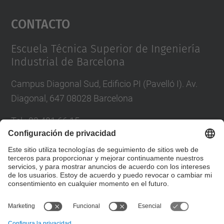
Aceptar
Contacto
powered by
Usercentrics Consent
Management Platform
Escuela Técnica Superior de Ingeniería
Industrial de Barcelona
Campus Diagonal Sud, Edificio PI (Pavelló I). Av.
Diagonal, 647 08028 Barcelona
Tel.
:
93 401 66 15
Correo
:
escola.etseib@upc.edu
Directorio UPC
Formulario de contacto