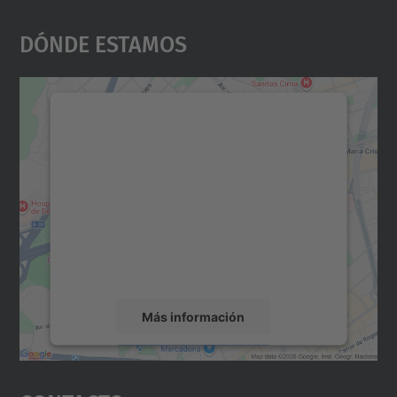
Dónde Estamos
Necesitamos su consentimiento
para cargar el servicio Google
Maps.
Utilizamos un servicio de terceros para
incrustar contenido de mapas que puede
recopilar datos sobre su actividad. Le
rogamos que revise los detalles y acepte el
servicio para ver este mapa.
Más información
Aceptar
powered by
Usercentrics Consent