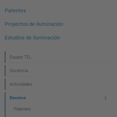
Patentes
Proyectos de iluminación
Estudios de iluminación
N
Equipo TEL
a
Docencia
v
e
Actividades
g
Recerca
a
c
Patentes