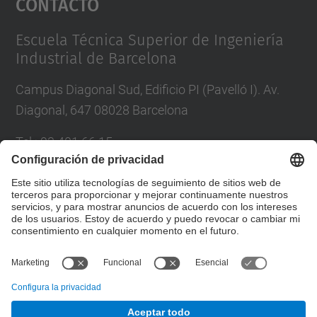
Contacto
Management Platform
Escuela Técnica Superior de Ingeniería
Industrial de Barcelona
Campus Diagonal Sud, Edificio PI (Pavelló I). Av.
Diagonal, 647 08028 Barcelona
Tel.
:
93 401 66 15
Correo
:
escola.etseib@upc.edu
Directorio UPC
Formulario de contacto