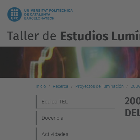
Taller de
Estudios Lumí
Inicio
Recerca
Proyectos de iluminación
200
20
N
Equipo TEL
DE
a
Docencia
v
e
Actividades