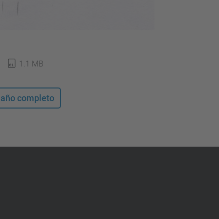
1.1 MB
maño completo