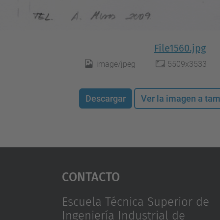
File1560.jpg
image/jpeg
5509x3533
Descargar
Ver la imagen a ta
Contacto
Escuela Técnica Superior de
Ingeniería Industrial de