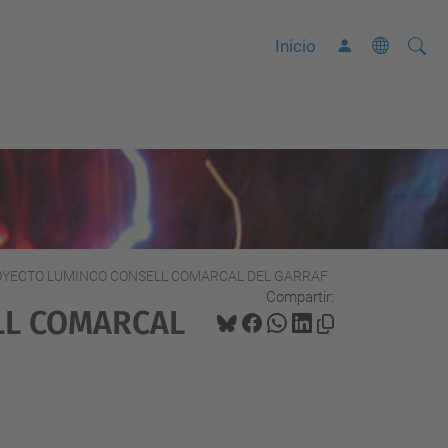
Busca
B
Inicio
ú
s
q
u
e
d
a
A
OYECTO LUMINCO CONSELL COMARCAL DEL GARRAF
Compartir:
v
LL COMARCAL
a
n
z
a