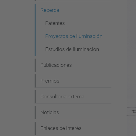
g
Recerca
a
c
Patentes
i
Proyectos de iluminación
ó
Estudios de iluminación
n
Publicaciones
Premios
Consultoria externa
Noticias
Enlaces de interés