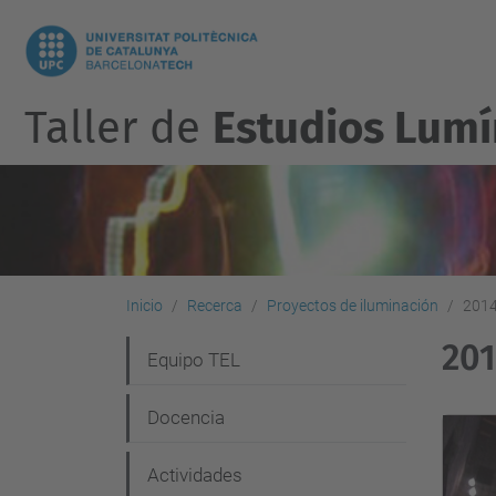
Taller de
Estudios Lumí
Inicio
Recerca
Proyectos de iluminación
2014
20
N
Equipo TEL
a
Docencia
v
e
Actividades