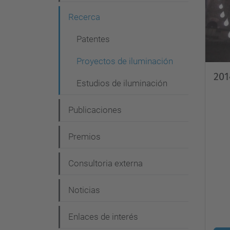
g
Recerca
a
c
Patentes
i
Proyectos de iluminación
ó
201
Estudios de iluminación
n
Publicaciones
Premios
Consultoria externa
Noticias
Enlaces de interés