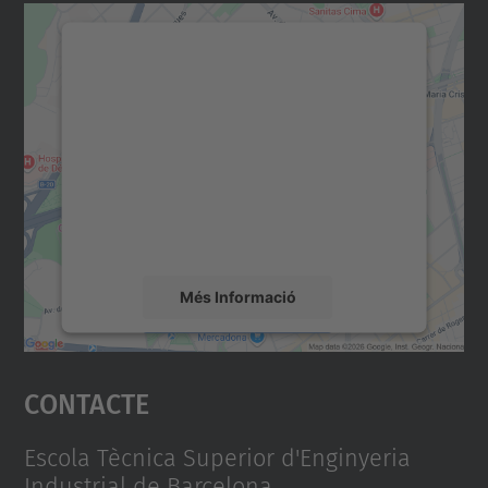
Necessitem el vostre
consentiment per carregar el
servei Google Maps!
Utilitzem un servei de tercers per incrustar
contingut del mapa que pugui recollir dades
sobre la vostra activitat. Reviseu-ne els
detalls i accepteu el servei per veure el
mapa.
Més Informació
Accepta
Contacte
powered by
Usercentrics Consent
Management Platform
Escola Tècnica Superior d'Enginyeria
Industrial de Barcelona