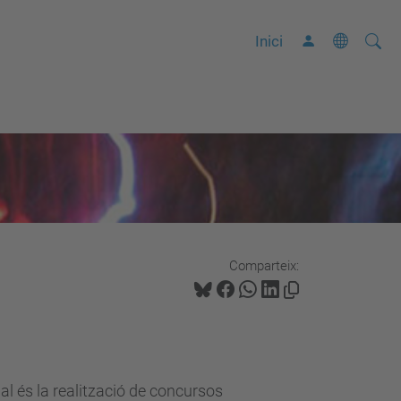
Cerca
C
Inici
e
r
c
a
a
v
a
n
Comparteix:
ç
a
d
a
…
ial és la realització de concursos