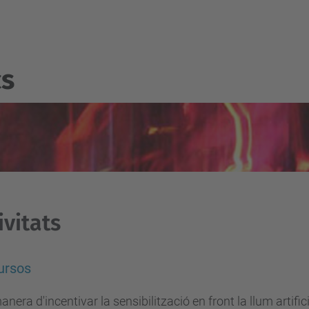
cs
ivitats
ursos
nera d'incentivar la sensibilització en front la llum artific