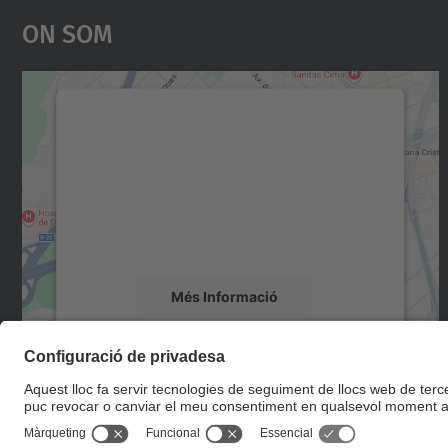
On Som
Necessitem el vostre consentiment
per carregar el servei Google Maps!
Utilitzem un servei de tercers per incrustar
contingut del mapa que pugui recollir dades
sobre la vostra activitat. Reviseu-ne els
detalls i accepteu el servei per veure el mapa.
Més Informació
Accepta
powered by
Usercentrics Consent
Management Platform