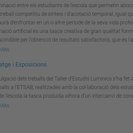
uminació entre els estudiants de l'escola que permetin aboca
treball competitiu de síntesi i d'acotació temporal, igual 
urà d'enfrontar en un o altre període de la seva vida profes
inació artificial és una tasca creativa de gran qualitat for
cindible per l'obtenció de resultats satisfactoris, que és l'a
 Més
tge i Exposicions
ulgació dels treballs del Taller d'Estudis Lumínics s'ha fet
balls a l'ETSAB, realitzades amb la col·laboració dels estu
de l'escola la tasca produïda alhora d'un intercanvi de co
 Més
r