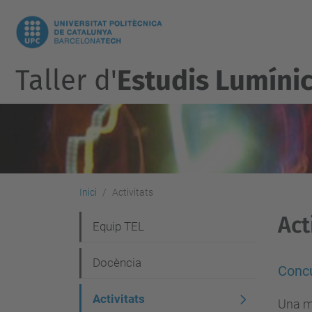
Taller d'
Estudis Lumíni
Inici
Activitats
Act
N
Equip TEL
a
Docència
v
Conc
e
Activitats
Una ma