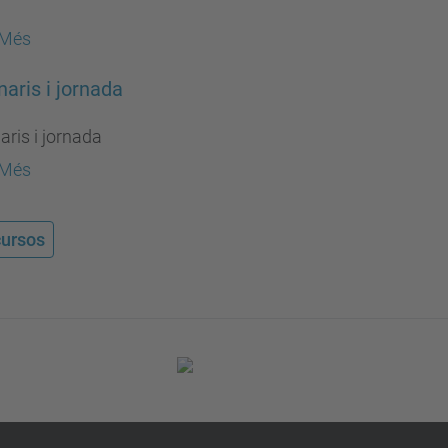
 Més
aris i jornada
ris i jornada
 Més
ursos