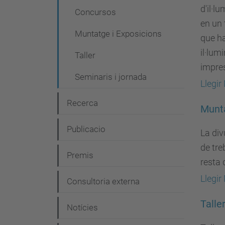
g
d'il·l
Concursos
a
en un 
Muntatge i Exposicions
que ha
c
il·lum
i
Taller
impres
ó
Seminaris i jornada
Llegir
Recerca
Munta
Publicacio
La div
de tre
Premis
resta 
Llegir
Consultoria externa
Talle
Notícies