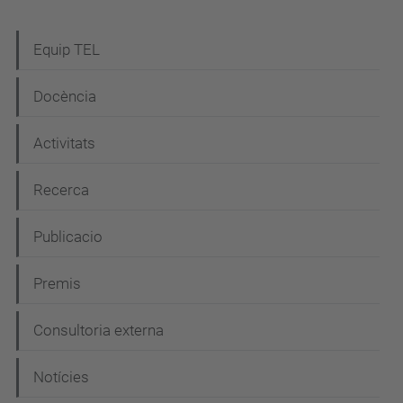
N
Equip TEL
a
Docència
v
e
Activitats
g
Recerca
a
c
Publicacio
i
Premis
ó
Consultoria externa
Notícies