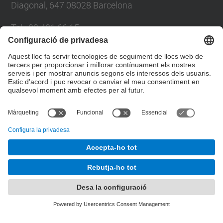
Diagonal, 647 08028 Barcelona
Tel.
:
93 401 66 15
E-mail
:
escola.etseib@upc.edu
Directori UPC
Formulari de contacte
© UPC
Taller d'Estudis Lumínics.
Desenvolupat amb
Mapa del lloc
Accessibilitat
Avís legal
Configuració de privadesa