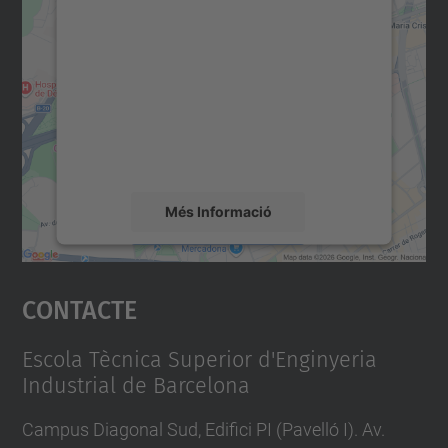
consentiment per carregar el
servei Google Maps!
Utilitzem un servei de tercers per incrustar
contingut del mapa que pugui recollir dades
sobre la vostra activitat. Reviseu-ne els
detalls i accepteu el servei per veure el
mapa.
Més Informació
Accepta
Contacte
powered by
Usercentrics Consent
Management Platform
Escola Tècnica Superior d'Enginyeria
Industrial de Barcelona
Campus Diagonal Sud, Edifici PI (Pavelló I). Av.