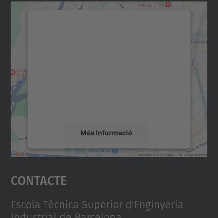
Necessitem el vostre
consentiment per carregar el
servei Google Maps!
Utilitzem un servei de tercers per incrustar
contingut del mapa que pugui recollir dades
sobre la vostra activitat. Reviseu-ne els
detalls i accepteu el servei per veure el
mapa.
Més Informació
Accepta
Contacte
powered by
Usercentrics Consent
Management Platform
Escola Tècnica Superior d'Enginyeria
Industrial de Barcelona