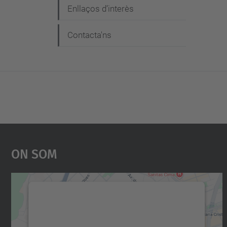
Enllaços d’interès
Contacta'ns
On Som
Necessitem el vostre consentiment
per carregar el servei Google Maps!