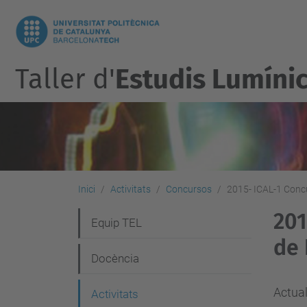
Taller d'
Estudis Lumíni
Inici
Activitats
Concursos
2015- ICAL-1 Concur
201
N
Equip TEL
de 
a
Docència
v
e
Actual
Activitats