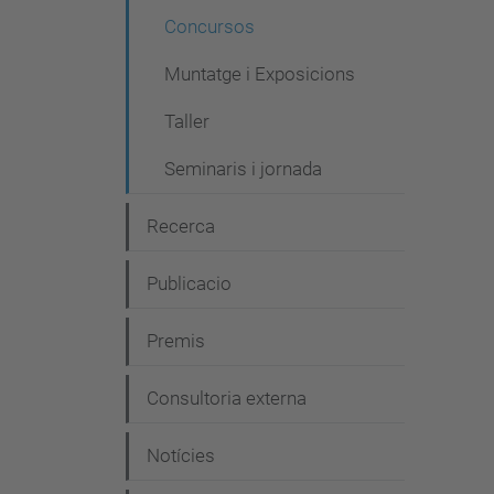
g
Concursos
a
Muntatge i Exposicions
c
i
Taller
ó
Seminaris i jornada
Recerca
Publicacio
Premis
Consultoria externa
Notícies