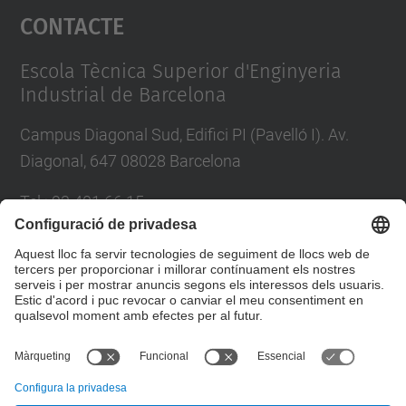
Contacte
powered by
Usercentrics Consent
Management Platform
Escola Tècnica Superior d'Enginyeria
Industrial de Barcelona
Campus Diagonal Sud, Edifici PI (Pavelló I). Av.
Diagonal, 647 08028 Barcelona
Tel.
:
93 401 66 15
E-mail
:
escola.etseib@upc.edu
Directori UPC
Formulari de contacte