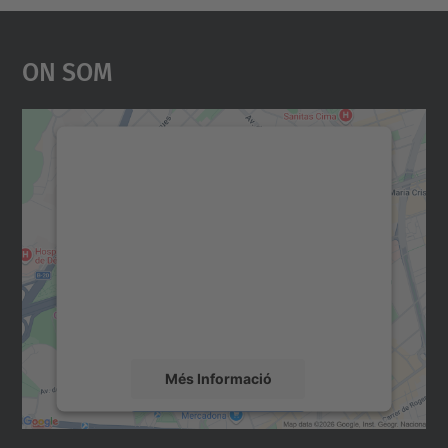
On Som
Necessitem el vostre
consentiment per carregar el
servei Google Maps!
Utilitzem un servei de tercers per incrustar
contingut del mapa que pugui recollir dades
sobre la vostra activitat. Reviseu-ne els
detalls i accepteu el servei per veure el
mapa.
Més Informació
Accepta