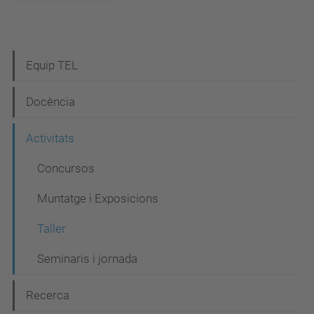
N
Equip TEL
a
Docència
v
e
Activitats
g
Concursos
a
Muntatge i Exposicions
c
i
Taller
ó
Seminaris i jornada
Recerca