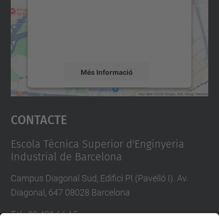
Utilitzem un servei de tercers per incrustar
contingut del mapa que pugui recollir dades
sobre la vostra activitat. Reviseu-ne els
detalls i accepteu el servei per veure el
mapa.
Més Informació
Accepta
Contacte
powered by
Usercentrics Consent
Management Platform
Escola Tècnica Superior d'Enginyeria
Industrial de Barcelona
Campus Diagonal Sud, Edifici PI (Pavelló I). Av.
Diagonal, 647 08028 Barcelona
Tel.
:
93 401 66 15