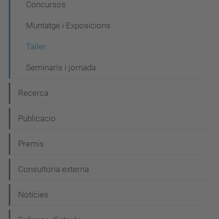
g
Concursos
a
Muntatge i Exposicions
c
i
Taller
ó
Seminaris i jornada
Recerca
Publicacio
Premis
Consultoria externa
Notícies