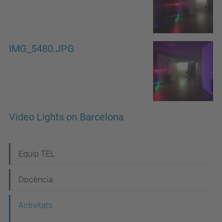
IMG_5480.JPG
Video Lights on Barcelona
N
Equip TEL
a
Docència
v
e
Activitats