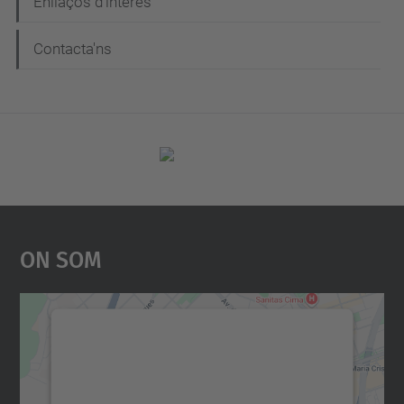
Enllaços d’interès
Contacta'ns
On Som
Necessitem el vostre
consentiment per carregar el
servei Google Maps!