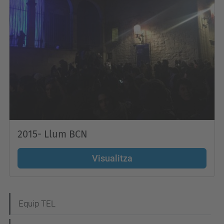
2015- Llum BCN
Visualitza
N
Equip TEL
a