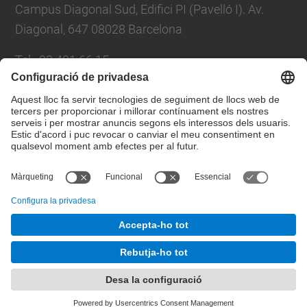
Campus Diagonal Sud, Edifici PI (Pavelló I). Av.
Diagonal, 647 08028 Barcelona
Tel.
:
93 401 66 15
E-mail
:
escola.etseib@upc.edu
Directori UPC
Formulari de contacte
© UPC
Taller d'Estudis Lumínics.
Desenvolupat amb
Mapa del lloc
Accessibilitat