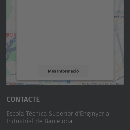
Necessitem el vostre
consentiment per carregar el
servei Google Maps!
Utilitzem un servei de tercers per incrustar
contingut del mapa que pugui recollir dades
sobre la vostra activitat. Reviseu-ne els
detalls i accepteu el servei per veure el
mapa.
Més Informació
Accepta
Contacte
powered by
Usercentrics Consent
Management Platform
Escola Tècnica Superior d'Enginyeria
Industrial de Barcelona