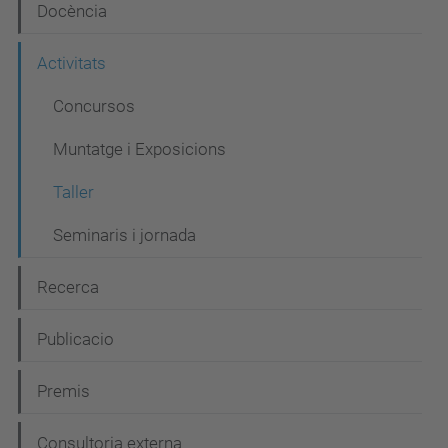
Docència
v
e
Activitats
g
Concursos
a
Muntatge i Exposicions
c
i
Taller
ó
Seminaris i jornada
Recerca
Publicacio
Premis
Consultoria externa