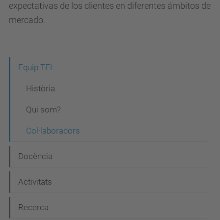
expectativas de los clientes en diferentes ámbitos de
mercado.
N
Equip TEL
a
Història
v
Qui som?
e
Col·laboradors
g
a
Docència
c
i
Activitats
ó
Recerca