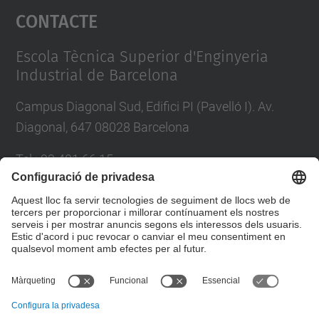
Contacte
powered by
Usercentrics Consent
Management Platform
Escola Tècnica Superior d'Enginyeria
Industrial de Barcelona
Campus Diagonal Sud, Edifici PI (Pavelló I). Av.
Diagonal, 647 08028 Barcelona
Tel.
:
93 401 66 15
E-mail
:
escola.etseib@upc.edu
Directori UPC
Formulari de contacte