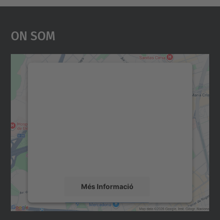
On Som
Necessitem el vostre
consentiment per carregar el
servei Google Maps!
Utilitzem un servei de tercers per incrustar
contingut del mapa que pugui recollir dades
sobre la vostra activitat. Reviseu-ne els
detalls i accepteu el servei per veure el
mapa.
Més Informació
Accepta