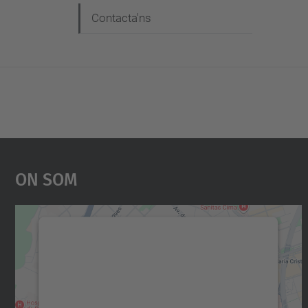
Contacta'ns
On Som
Necessitem el vostre consentiment
per carregar el servei Google Maps!
Utilitzem un servei de tercers per incrustar
contingut del mapa que pugui recollir dades