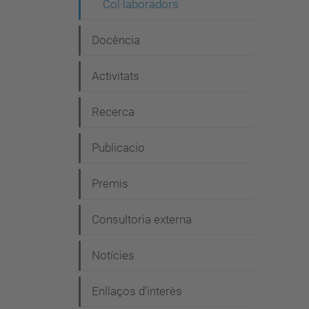
Col·laboradors
g
a
Docència
c
i
Activitats
ó
Recerca
Publicacio
Premis
Consultoria externa
Notícies
Enllaços d’interès