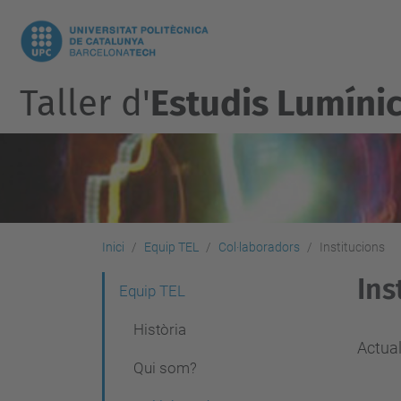
Taller d'
Estudis Lumíni
Inici
Equip TEL
Col·laboradors
Institucions
Ins
N
Equip TEL
a
Història
v
Actual
Qui som?
e