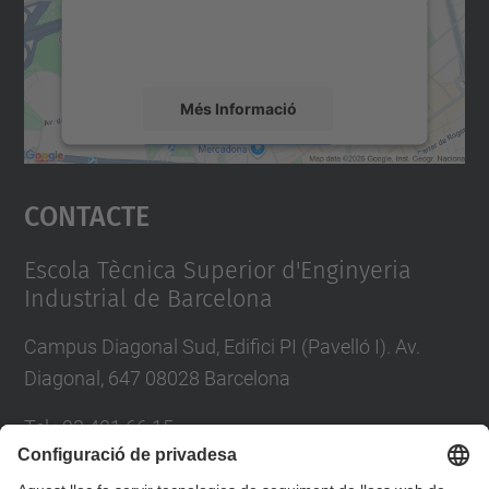
sobre la vostra activitat. Reviseu-ne els
detalls i accepteu el servei per veure el
mapa.
Més Informació
Accepta
Contacte
powered by
Usercentrics Consent
Management Platform
Escola Tècnica Superior d'Enginyeria
Industrial de Barcelona
Campus Diagonal Sud, Edifici PI (Pavelló I). Av.
Diagonal, 647 08028 Barcelona
Tel.
:
93 401 66 15
E-mail
:
escola.etseib@upc.edu