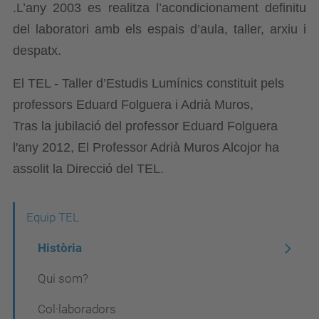
.L’any 2003 es realitza l’acondicionament definitu
del laboratori amb els espais d’aula, taller, arxiu i
despatx.
El TEL - Taller d’Estudis Lumínics constituit pels
professors Eduard Folguera i Adrià Muros,
Tras la jubilació del professor Eduard Folguera
l'any 2012, El Professor Adrià Muros Alcojor ha
assolit la Direcció del TEL.
N
Equip TEL
a
Història
v
Qui som?
e
Col·laboradors
g