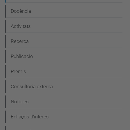
a
Docència
c
i
Activitats
ó
Recerca
Publicacio
Premis
Consultoria externa
Notícies
Enllaços d’interès