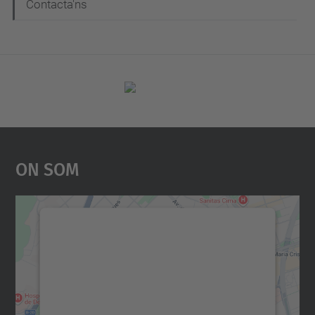
Contacta'ns
On Som
Necessitem el vostre
consentiment per carregar el
servei Google Maps!
Utilitzem un servei de tercers per incrustar
contingut del mapa que pugui recollir dades