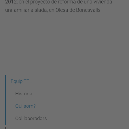
2012, en el proyecto de reforma de una vivienda
unifamiliar aislada, en Olesa de Bonesvalls.
N
Equip TEL
a
Història
v
Qui som?
e
Col·laboradors
g