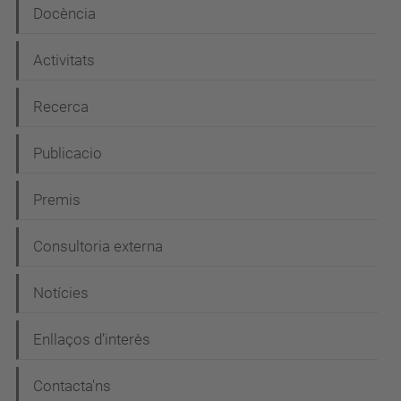
a
Docència
c
i
Activitats
ó
Recerca
Publicacio
Premis
Consultoria externa
Notícies
Enllaços d’interès
Contacta'ns