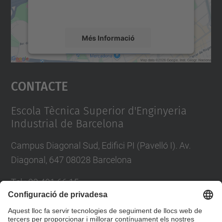
detalls i accepteu el servei per veure el
mapa.
Més Informació
Accepta
Contacte
powered by
Usercentrics Consent
Management Platform
Escola Tècnica Superior d'Enginyeria
Industrial de Barcelona
Campus Diagonal Sud, Edifici PI (Pavelló I). Av.
Diagonal, 647 08028 Barcelona
Tel.
:
93 401 66 15
E-mail
:
escola.etseib@upc.edu