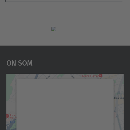
On Som
Necessitem el vostre
consentiment per carregar el
servei Google Maps!
Utilitzem un servei de tercers per incrustar
contingut del mapa que pugui recollir dades
sobre la vostra activitat. Reviseu-ne els