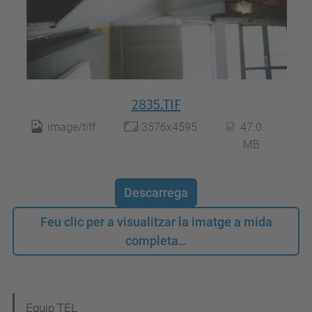
2835.TIF
image/tiff
3576x4595
47.0
MB
Descarrega
Feu clic per a visualitzar la imatge a mida
completa…
N
Equip TEL