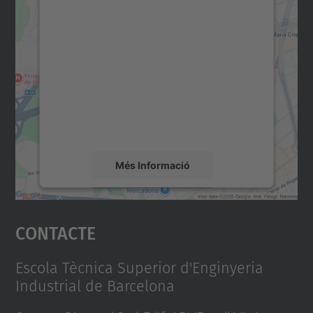
Necessitem el vostre
consentiment per carregar el
servei Google Maps!
Utilitzem un servei de tercers per incrustar
contingut del mapa que pugui recollir dades
sobre la vostra activitat. Reviseu-ne els
detalls i accepteu el servei per veure el
mapa.
Més Informació
Accepta
Contacte
powered by
Usercentrics Consent
Management Platform
Escola Tècnica Superior d'Enginyeria
Industrial de Barcelona