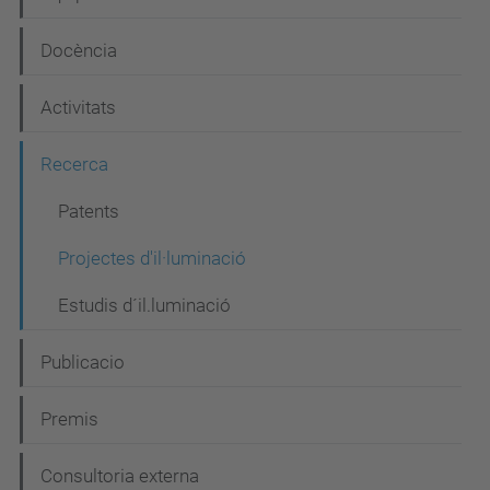
a
Docència
v
e
Activitats
g
Recerca
a
c
Patents
i
Projectes d'il·luminació
ó
Estudis d´il.luminació
Publicacio
Premis
Consultoria externa