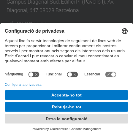
Campus Diagonal Sud, Edifici PI (Pavelló I). Av.
Diagonal, 647 08028 Barcelona
Tel.
:
93 401 66 15
E-mail
:
escola.etseib@upc.edu
Directori UPC
Formulari de contacte
© UPC
Taller d'Estudis Lumínics.
Desenvolupat amb
Mapa del lloc
Accessibilitat