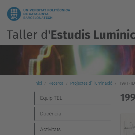
Taller d'
Estudis Lumíni
Inici
Recerca
Projectes d'il·luminació
1991- I
19
N
Equip TEL
a
Docència
v
e
Activitats