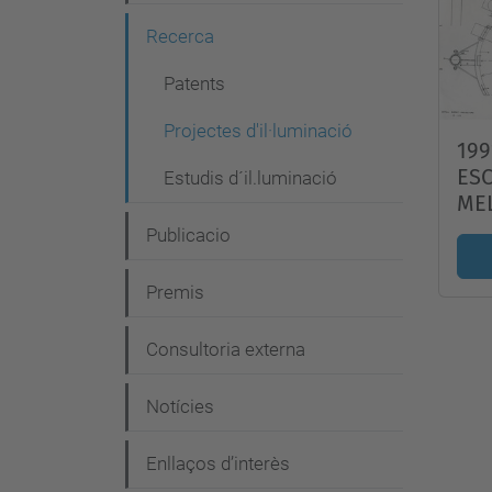
g
Recerca
a
c
Patents
i
Projectes d'il·luminació
199
ó
ES
Estudis d´il.luminació
ME
Publicacio
Premis
Consultoria externa
Notícies
Enllaços d’interès