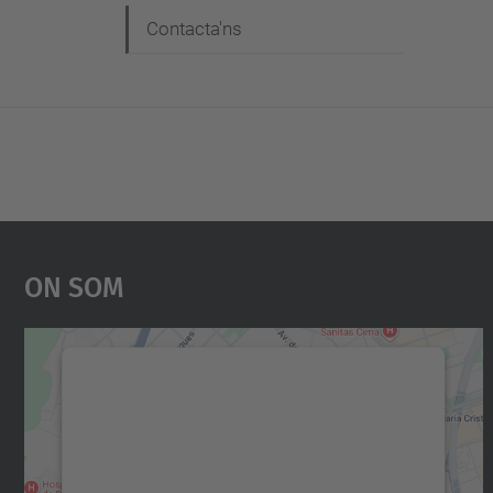
Contacta'ns
On Som
Necessitem el vostre consentiment
per carregar el servei Google Maps!
Utilitzem un servei de tercers per incrustar
contingut del mapa que pugui recollir dades