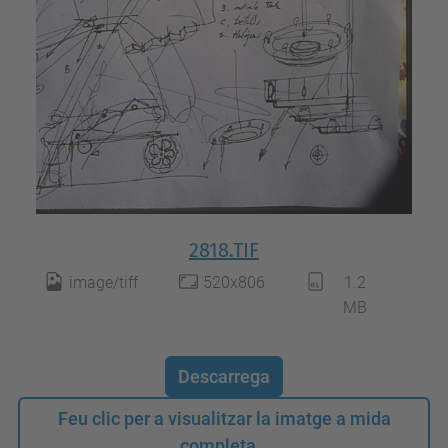
2818.TIF
image/tiff
520x806
1.2
MB
Descarrega
Feu clic per a visualitzar la imatge a mida
completa…