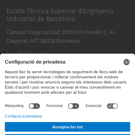
Escola Tècnica Superior d'Enginyeria
Industrial de Barcelona
Campus Diagonal Sud, Edifici PI (Pavelló I). Av.
Diagonal, 647 08028 Barcelona
Tel.
:
93 401 66 15
E-mail
:
escola.etseib@upc.edu
Directori UPC
Formulari de contacte
© UPC
Taller d'Estudis Lumínics.