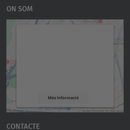
On Som
Necessitem el vostre
consentiment per carregar el
servei Google Maps!
Utilitzem un servei de tercers per incrustar
contingut del mapa que pugui recollir dades
sobre la vostra activitat. Reviseu-ne els
detalls i accepteu el servei per veure el
mapa.
Més Informació
Accepta
Contacte
powered by
Usercentrics Consent
Management Platform