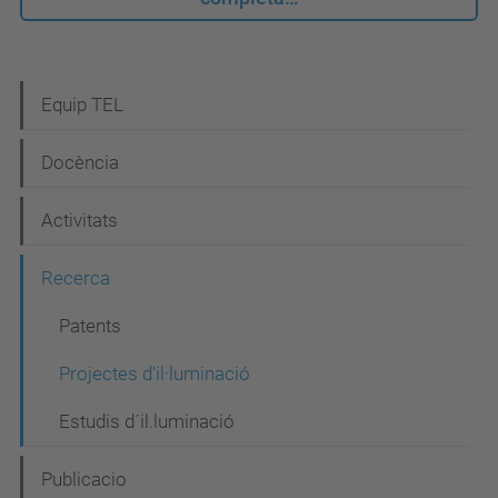
N
Equip TEL
a
Docència
v
e
Activitats
g
Recerca
a
c
Patents
i
Projectes d'il·luminació
ó
Estudis d´il.luminació
Publicacio