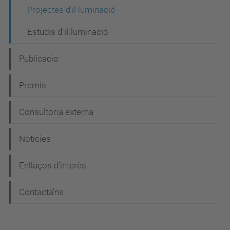
i
Projectes d'il·luminació
ó
Estudis d´il.luminació
Publicacio
Premis
Consultoria externa
Notícies
Enllaços d’interès
Contacta'ns