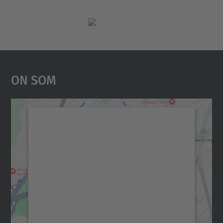
On Som
Necessitem el vostre
consentiment per carregar el
servei Google Maps!
Utilitzem un servei de tercers per incrustar
contingut del mapa que pugui recollir dades
sobre la vostra activitat. Reviseu-ne els
detalls i accepteu el servei per veure el
mapa.