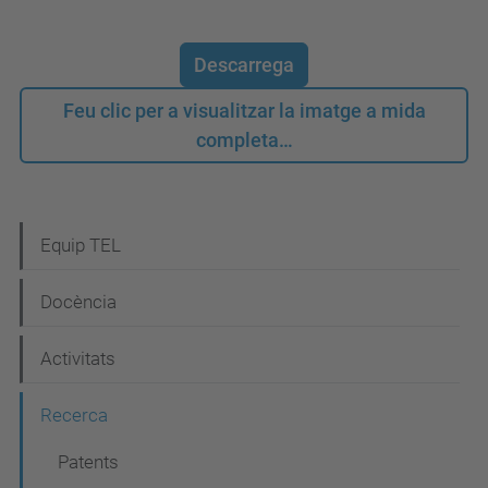
Descarrega
Feu clic per a visualitzar la imatge a mida
completa…
N
Equip TEL
a
Docència
v
e
Activitats
g
Recerca
a
c
Patents