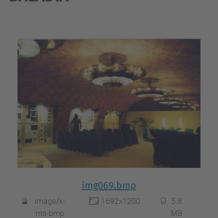
img069.bmp
image/x-
1692x1200
5.8
ms-bmp
MB