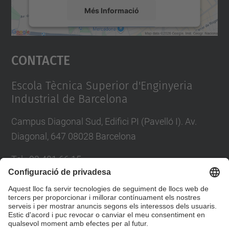
Més Informació
Accepta
Contacte
powered by
Usercentrics Consent
Management Platform
Escola Tècnica Superior d'Enginyeria
Industrial de Barcelona
Campus Diagonal Sud, Edifici PI (Pavelló I). Av.
Diagonal, 647 08028 Barcelona
Tel.
:
93 401 66 15
E-mail
:
escola.etseib@upc.edu
Directori UPC
Formulari de contacte