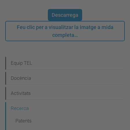
Descarrega
Feu clic per a visualitzar la imatge a mida
completa…
N
Equip TEL
a
Docència
v
e
Activitats
g
Recerca
a
c
Patents