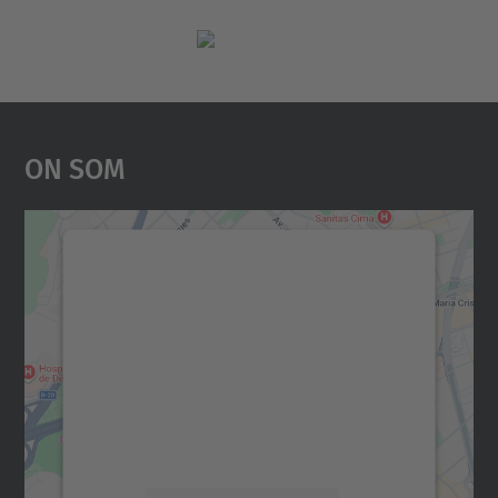
On Som
Necessitem el vostre
consentiment per carregar el
servei Google Maps!
Utilitzem un servei de tercers per incrustar
contingut del mapa que pugui recollir dades
sobre la vostra activitat. Reviseu-ne els
detalls i accepteu el servei per veure el
mapa.