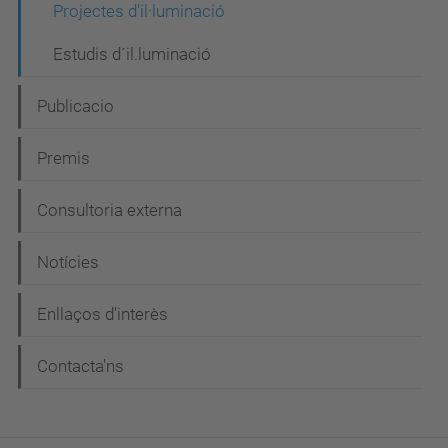
i
Projectes d'il·luminació
ó
Estudis d´il.luminació
Publicacio
Premis
Consultoria externa
Notícies
Enllaços d’interès
Contacta'ns