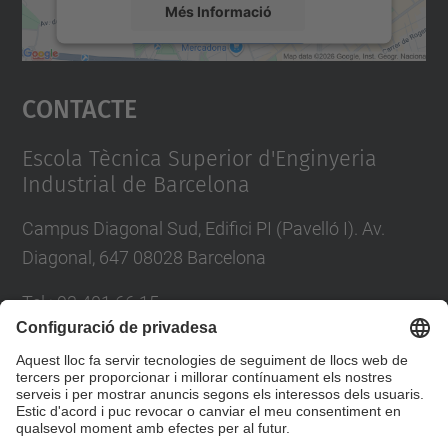
Més Informació
Accepta
Contacte
powered by
Usercentrics Consent
Management Platform
Escola Tècnica Superior d'Enginyeria
Industrial de Barcelona
Campus Diagonal Sud, Edifici PI (Pavelló I). Av.
Diagonal, 647 08028 Barcelona
Tel.
:
93 401 66 15
E-mail
:
escola.etseib@upc.edu
Directori UPC
Formulari de contacte