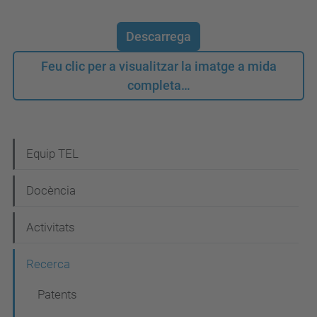
Descarrega
Feu clic per a visualitzar la imatge a mida
completa…
N
Equip TEL
a
Docència
v
e
Activitats
g
Recerca
a
c
Patents