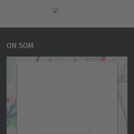
On Som
Necessitem el vostre
consentiment per carregar el
servei Google Maps!
Utilitzem un servei de tercers per incrustar
contingut del mapa que pugui recollir dades
sobre la vostra activitat. Reviseu-ne els
detalls i accepteu el servei per veure el
mapa.