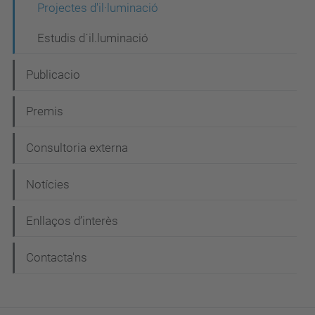
i
Projectes d'il·luminació
ó
Estudis d´il.luminació
Publicacio
Premis
Consultoria externa
Notícies
Enllaços d’interès
Contacta'ns