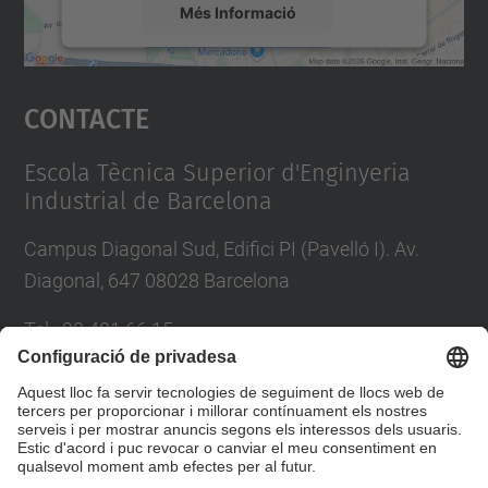
Més Informació
Accepta
Contacte
powered by
Usercentrics Consent
Management Platform
Escola Tècnica Superior d'Enginyeria
Industrial de Barcelona
Campus Diagonal Sud, Edifici PI (Pavelló I). Av.
Diagonal, 647 08028 Barcelona
Tel.
:
93 401 66 15
E-mail
:
escola.etseib@upc.edu
Directori UPC
Formulari de contacte