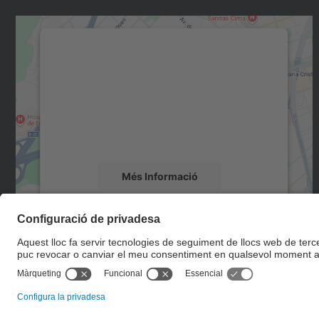
Necessitem el vostre consentiment
per carregar el servei Google Maps!
Utilitzem un servei de tercers per incrustar
contingut del mapa que pugui recollir dades
sobre la vostra activitat. Reviseu-ne els
detalls i accepteu el servei per veure el mapa.
Més Informació
Accepta
powered by
Usercentrics Consent
Management Platform