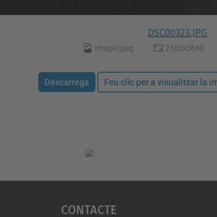
DSC00323.JPG
image/jpeg
2160x3840
Descarrega
Feu clic per a visualitzar la
Contacte