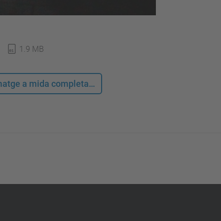
1.9 MB
 imatge a mida completa…