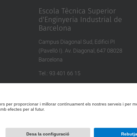
Escola Tècnica Superior
d'Enginyeria Industrial de
Barcelona
Campus Diagonal Sud, Edifici PI
(Pavelló I). Av. Diagonal, 647 08028
Barcelona
Tel.
:
93 401 66 15
E-mail
:
escola.etseib@upc.edu
Directori UPC
Formulari de contacte