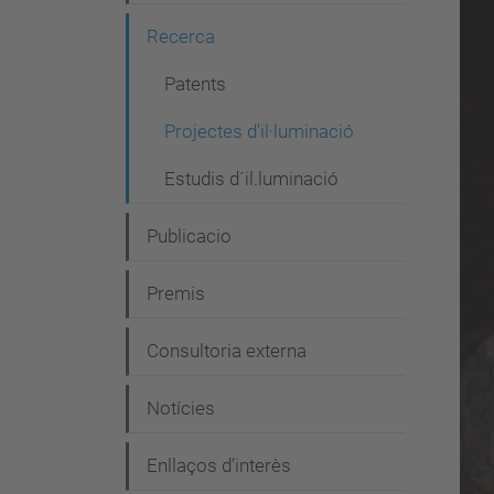
g
Recerca
a
c
Patents
i
Projectes d'il·luminació
ó
Estudis d´il.luminació
Publicacio
Premis
Consultoria externa
Notícies
Enllaços d’interès