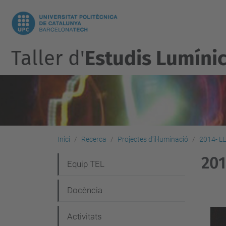
Taller d'
Estudis Lumíni
Inici
Recerca
Projectes d'il·luminació
2014- L
20
N
Equip TEL
a
Docència
v
e
Activitats