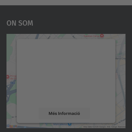
On Som
Necessitem el vostre
consentiment per carregar el
servei Google Maps!
Utilitzem un servei de tercers per incrustar
contingut del mapa que pugui recollir dades
sobre la vostra activitat. Reviseu-ne els
detalls i accepteu el servei per veure el
mapa.
Més Informació
Accepta