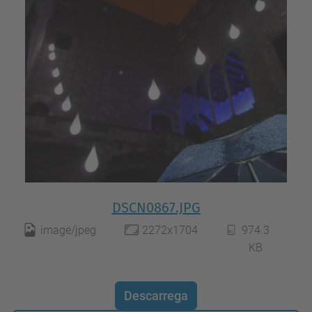
DSCN0867.JPG
image/jpeg
2272x1704
974.3
KB
Descarrega