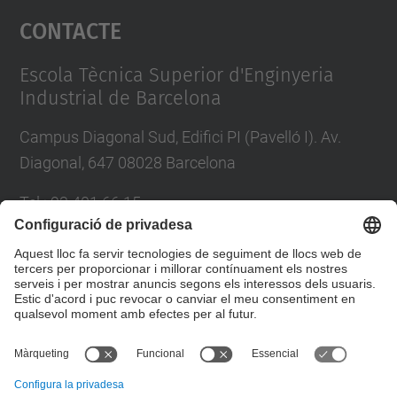
Contacte
powered by
Usercentrics Consent
Management Platform
Escola Tècnica Superior d'Enginyeria
Industrial de Barcelona
Campus Diagonal Sud, Edifici PI (Pavelló I). Av.
Diagonal, 647 08028 Barcelona
Tel.
:
93 401 66 15
E-mail
:
escola.etseib@upc.edu
Directori UPC
Formulari de contacte