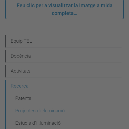
Feu clic per a visualitzar la imatge a mida
completa…
N
Equip TEL
a
Docència
v
e
Activitats
g
Recerca
a
c
Patents
i
Projectes d'il·luminació
ó
Estudis d´il.luminació