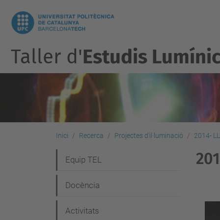
Taller d'
Estudis Lumíni
Inici
Recerca
Projectes d'il·luminació
2014- L
20
N
Equip TEL
a
Docència
v
e
Activitats