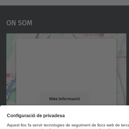
On Som
Necessitem el vostre consentiment
per carregar el servei Google Maps!
Utilitzem un servei de tercers per incrustar
contingut del mapa que pugui recollir dades
sobre la vostra activitat. Reviseu-ne els
detalls i accepteu el servei per veure el mapa.
Més Informació
Accepta
powered by
Usercentrics Consent