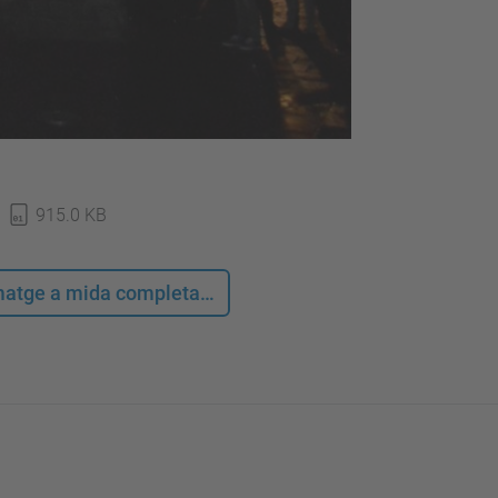
915.0 KB
 imatge a mida completa…