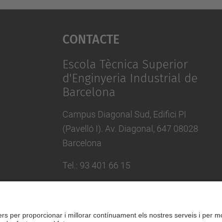
Contacte
Escola Tècnica Superior
d'Enginyeria Industrial de
Barcelona
Campus Diagonal Sud, Edifici PI
(Pavelló I). Av. Diagonal, 647 08028
Barcelona
Tel.
:
93 401 66 15
E-mail
:
escola.etseib@upc.edu
Directori UPC