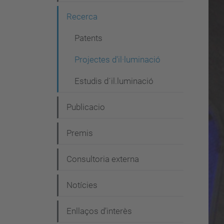
g
Recerca
a
c
Patents
i
Projectes d'il·luminació
ó
Estudis d´il.luminació
Publicacio
Premis
Consultoria externa
Notícies
Enllaços d’interès