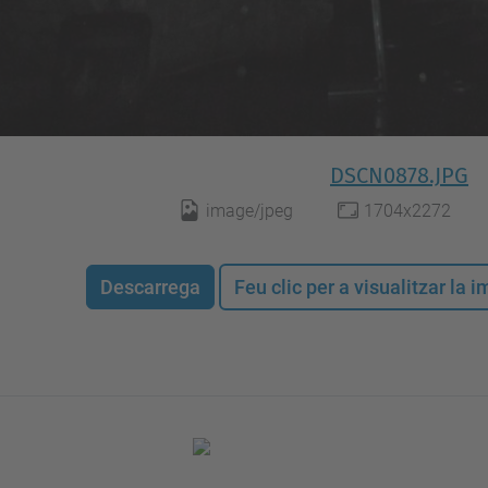
DSCN0878.JPG
image/jpeg
1704x2272
Descarrega
Feu clic per a visualitzar la