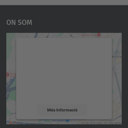
On Som
Necessitem el vostre
consentiment per carregar el
servei Google Maps!
Utilitzem un servei de tercers per incrustar
contingut del mapa que pugui recollir dades
sobre la vostra activitat. Reviseu-ne els
detalls i accepteu el servei per veure el
mapa.
Més Informació
Accepta