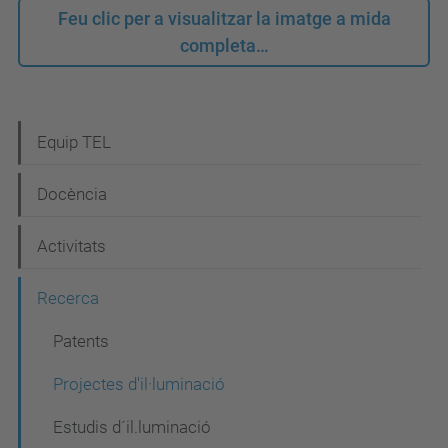
Feu clic per a visualitzar la imatge a mida
completa…
N
Equip TEL
a
Docència
v
e
Activitats
g
Recerca
a
c
Patents
i
Projectes d'il·luminació
ó
Estudis d´il.luminació