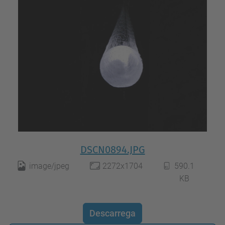
DSCN0894.JPG
image/jpeg
2272x1704
590.1
KB
Descarrega