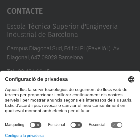
Contacte
powered by
Usercentrics Consent
Management Platform
Escola Tècnica Superior d'Enginyeria
Industrial de Barcelona
Campus Diagonal Sud, Edifici PI (Pavelló I). Av.
Diagonal, 647 08028 Barcelona
Tel.
:
93 401 66 15
E-mail
:
escola.etseib@upc.edu
Directori UPC
Formulari de contacte