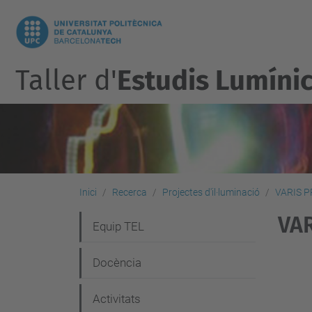
Taller d'
Estudis Lumíni
Inici
Recerca
Projectes d'il·luminació
VARIS P
VA
N
Equip TEL
a
Docència
v
e
Activitats