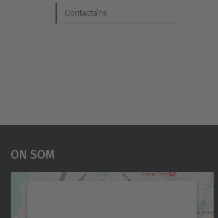
Contacta'ns
On Som
Necessitem el vostre consentiment
per carregar el servei Google Maps!