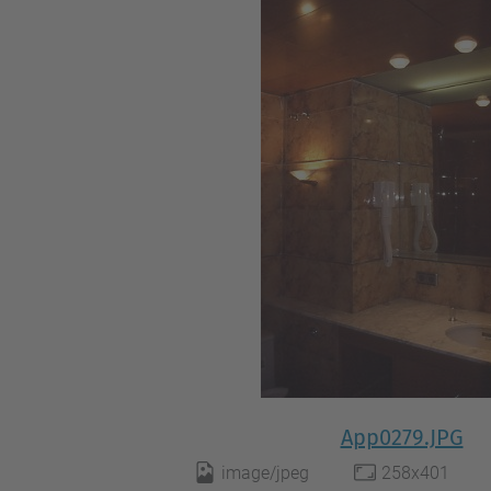
App0279.JPG
image/jpeg
258x401