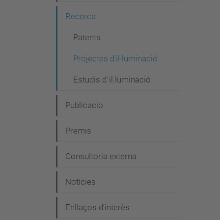
g
Recerca
a
c
Patents
i
Projectes d'il·luminació
ó
Estudis d´il.luminació
Publicacio
Premis
Consultoria externa
Notícies
Enllaços d’interès