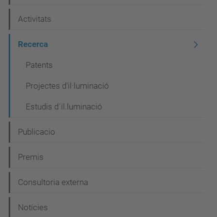
v
e
Activitats
g
Recerca
a
c
Patents
i
Projectes d'il·luminació
ó
Estudis d´il.luminació
Publicacio
Premis
Consultoria externa
Notícies