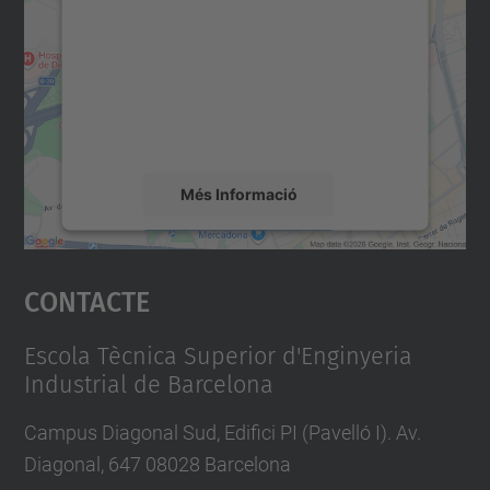
servei Google Maps!
Utilitzem un servei de tercers per incrustar
contingut del mapa que pugui recollir dades
sobre la vostra activitat. Reviseu-ne els
detalls i accepteu el servei per veure el
mapa.
Més Informació
Accepta
Contacte
powered by
Usercentrics Consent
Management Platform
Escola Tècnica Superior d'Enginyeria
Industrial de Barcelona
Campus Diagonal Sud, Edifici PI (Pavelló I). Av.
Diagonal, 647 08028 Barcelona