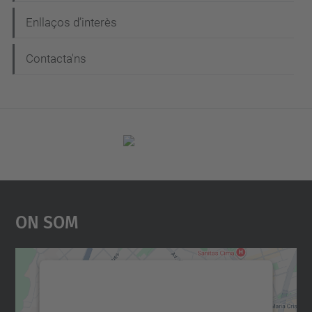
Enllaços d’interès
Contacta'ns
On Som
Necessitem el vostre
consentiment per carregar el