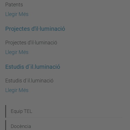
Patents
Llegir Més
Projectes d'il·luminació
Projectes d'il·luminació
Llegir Més
Estudis d´il.luminació
Estudis d´il.luminació
Llegir Més
N
Equip TEL
a
Docència