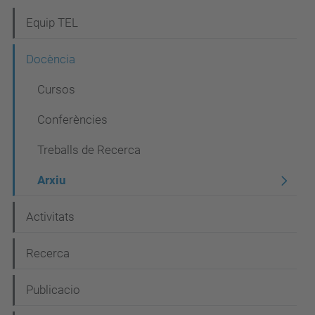
N
Equip TEL
a
Docència
v
Cursos
e
g
Conferències
a
Treballs de Recerca
c
Arxiu
i
ó
Activitats
Recerca
Publicacio