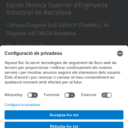
Escola Tècnica Superior d'Enginyeria
Industrial de Barcelona
Campus Diagonal Sud, Edifici PI (Pavelló I). Av.
Diagonal, 647 08028 Barcelona
Tel.
:
93 401 66 15
E-mail
:
escola.etseib@upc.edu
Directori UPC
Formulari de contacte
© UPC
Taller d'Estudis Lumínics.