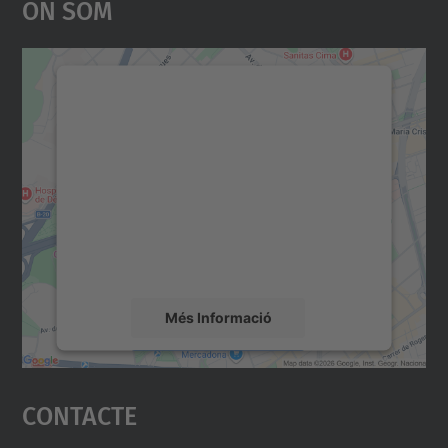
On Som
Necessitem el vostre
consentiment per carregar el
servei Google Maps!
Utilitzem un servei de tercers per incrustar
contingut del mapa que pugui recollir dades
sobre la vostra activitat. Reviseu-ne els
detalls i accepteu el servei per veure el
mapa.
Més Informació
Accepta
Contacte
powered by
Usercentrics Consent
Management Platform